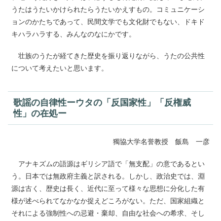
うたはうたいかけられたらうたいかえすもの。コミュニケーシ
ョンのかたちであって、民間文学でも文化財でもない、ドキド
キハラハラする、みんなのなにかです。
壮族のうたが経てきた歴史を振り返りながら、うたの公共性
について考えたいと思います。
歌謡の自律性ーウタの「反国家性」「反権威
性」の在処
ー
獨協大学名誉教授 飯島 一彦
アナキズムの語源はギリシア語で「無支配」の意であるとい
う。日本では無政府主義と訳される。しかし、政治史では、淵
源は古く、歴史は長く、近代に至って様々な思想に分化した有
様が述べられてなかなか捉えどころがない。ただ、国家組織と
それによる強制性への忌避・棄却、自由な社会への希求、そし