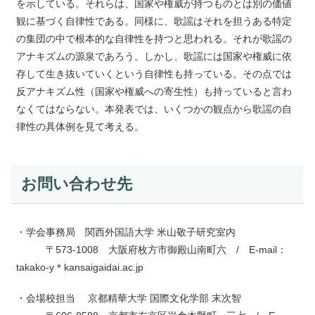
を示している。それらは、国家や権威が持つものとは別の価値
観に基づく自律性である。同様に、歌謡はそれを担うある特定
の集団の中で根本的な自律性を持つと思われる。それが歌謡の
アナキズムの源泉であろう。しかし、歌謡には国家や権威に依
存して生き抜いていくという自律性も持っている。その点では
反アナキズム性（国家や権威への寄生性）も持っていると言わ
なくてはならない。本発表では、いくつかの観点から歌謡の自
律性の具体例を見て考える。
お問い合わせ先
・学会事務局 関西外国語大学 米山敬子研究室内
〒573-1008 大阪府枚方市御殿山南町六 / E-mail：
takako-y＊kansaigaidai.ac.jp
・会場校担当 京都精華大学 国際文化学部 末次智