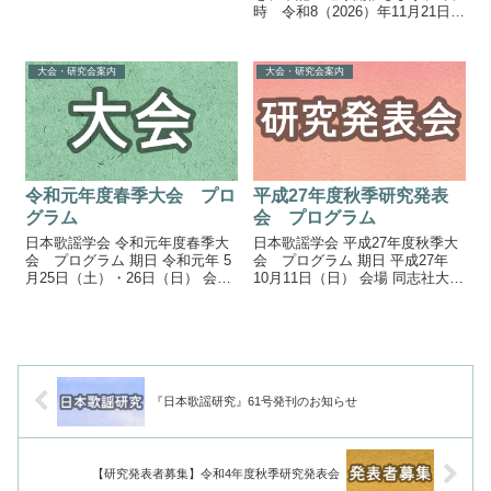
杉野服飾大学（〒141-8652 品川
時 令和8（2026）年11月21日
区上大崎4-6-19） 《第1日》5月
（土）会場 共立女子大学（東
19日（土） 役員会 12:00...
京都千代田区）※オンライン併
用（Zoom使用） つきましては研
大会・研究会案内
大会・研究会案内
究発表者を募集します。研究発
表をご希望...
令和元年度春季大会 プロ
平成27年度秋季研究発表
グラム
会 プログラム
日本歌謡学会 令和元年度春季大
日本歌謡学会 平成27年度秋季大
会 プログラム 期日 令和元年 5
会 プログラム 期日 平成27年
月25日（土）・26日（日） 会場
10月11日（日） 会場 同志社大学
関西外国語大学 御殿山キャン
室町キャンパス（寒梅館）（京
バス・グローバルタウン（大阪
都市上京区烏丸上立売） 研究発
府枚方市御殿山南町6-1） 《第1
表会 13:30～16:10 寒梅館
日》5月25日（土） 役...
203教室 『平家...
『日本歌謡研究』61号発刊のお知らせ
【研究発表者募集】令和4年度秋季研究発表会