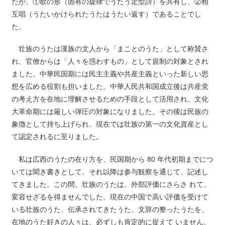
たが、①歌の形（固有の旋律でうたう定型詩）を共有し、②相
互唱（うたいかけられたうたはうたい返す）であることでし
た。
壮族のうたは漢族の文人から「まことのうた」として称賛さ
れ、官僚からは「人々を惑わすもの」として規制の対象とされ
ました。中華民国期には民主主義や共産主義といった新しい思
想を広める役割も担いました。中華人民共和国成立後は共産党
の考え方を在地に理解させるための手段として活用され、文化
大革命期には厳しい弾圧の対象になりました。その後は民族の
象徴として持ち上げられ、現在では壮族の第一の文化資産とし
て認定されるに至りました。
私は広西のうたの在り方を、民国期から 80 年代初期までにつ
いては聞き書きとして、それ以降は参与観察を通じて、記述し
てきました。この間、壮族のうたは、外部評価にさらさ れて、
変容せざるを得ませんでした。現在の中国で高い評価を受けて
いる壮族のうた、伝承されてきたうた、文辞の整ったうたを、
在地のうた好きの人々は、必ずしも肯定的に捉えて いません。