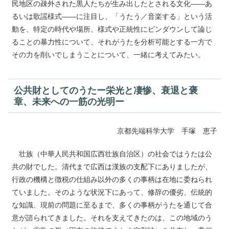
民地区の疎外された黒人たちが生み出したとされる文化――あ
るいは歌謡様式――に注目し、「うたう／音楽する」という活
動を、特定の時代や場所、様式や正統性にピンダウンして論じ
ることの暴力性について、それがうたを分析可能とする一方で
その力を削いでしまうことについて、一緒に考えてみたい。
公共財としてのうた
ー
栄光と
凄惨
、衰退と褒
章、未来への一筋の光明
ー
京都先端科学大学 手塚 恵子
壮族（中華人民共和国広西壮族自治区）の社会ではうたは公
共の財でした。清代まで広西は漢族の支配下にありましたが、
行政の機構と徴税の仕組み以外の多くの事柄は在地に委ねられ
ていました。そのような状況下にあって、修辞の優劣、伝統的
な知識、現前の問題に至るまで、多くの事柄がうたを通じて合
意が諮られてきました。それを支えてきたのは、この地域のう