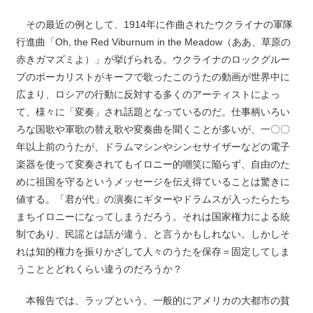
その最近の例として、1914年に作曲されたウクライナの軍隊
行進曲「Oh, the Red Viburnum in the Meadow（ああ、草原の
赤きガマズミよ）」が挙げられる。ウクライナのロックグルー
プのボーカリストがキーフで歌ったこのうたの動画が世界中に
広まり、ロシアの行動に反対する多くのアーティストによっ
て、様々に「変奏」され話題となっているのだ。仕事柄いろい
ろな国歌や軍歌の替え歌や変奏曲を聞くことが多いが、一〇〇
年以上前のうたが、ドラムマシンやシンセサイザーなどの電子
楽器を使って変奏されてもイロニー的嘲笑に陥らず、自由のた
めに祖国を守るというメッセージを伝え得ていることは驚きに
値する。「君が代」の演奏にギターやドラムスが入ったらたち
まちイロニーになってしまうだろう。それは国家権力による統
制であり、民謡とは話が違う、と言うかもしれない。しかしそ
れは知的権力を振りかざして人々のうたを保存＝固定してしま
うこととどれくらい違うのだろうか？
本報告では、ラップという、一般的にアメリカの大都市の貧