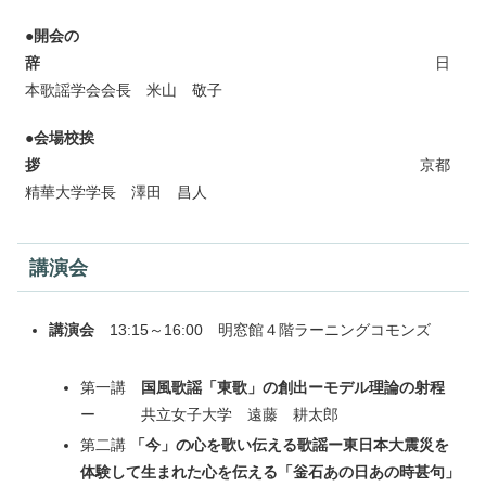
●
開会の
辞
日
本歌謡学会会長 米山 敬子
●
会場校挨
拶
京都
精華大学学長 澤田 昌人
講演会
講演会
13:15～16:00 明窓館４階ラーニングコモンズ
第一講
国風歌謡「東歌」の創出ーモデル理論の射程
ー 共立女子大学 遠藤 耕太郎
第二講
「今」の心を歌い伝える歌謡ー東日本大震災を
体験して生まれた心を伝える「釡石あの日あの時甚句」