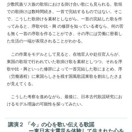
少数民族リス族の歌垣における掛け合い歌にも見られる。歌垣
での歌掛けは数時間続き、一首で完結するものではない。そこ
で、こうした歌掛けを素材としながら、一首の完結した歌を作
ってみると、序歌や比・興 の修辞を知っている者なら、何の苦
も無く一首の序歌を作ることができ、その序には労働に密着し
た生活の一端が表現されることがわかる。
この作業をモデルとして見ると、在地官人や赴任官人らが、
東国の歌垣で行われていた歌掛け歌を素材としつつ、それを序
歌や比・興といった修辞によって一首完結した歌にまとめ、序
（労働過程）に東国らしさを残す国風歌謡東歌を創出したさま
が見えてくる。
こうした考察を進めながら、最後に、日本古代歌謡研究にお
けるモデル理論の可能性を探ってみたい。
講演２
「今」の心を歌い伝える歌謡
ー東日本大震災を体験して生まれた心を