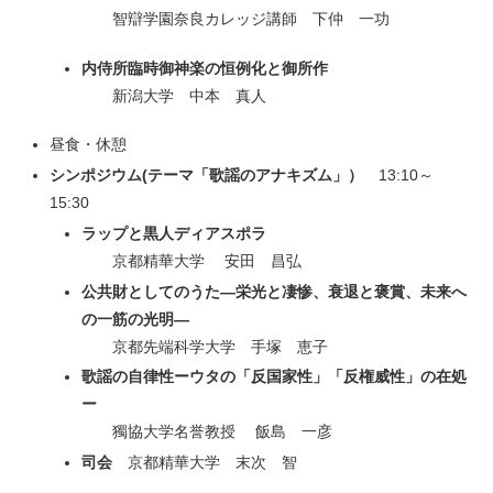
智辯学園奈良カレッジ講師 下仲 一功
内侍所臨時御神楽の恒例化と御所作
新潟大学 中本 真人
昼食・休憩
シンポジウム(テーマ「歌謡のアナキズム」）
13:10～
15:30
ラップと黒人ディアスポラ
京都精華大学 安田 昌弘
公共財としてのうた―栄光と凄惨、衰退と褒賞、未来へ
の一筋の光明―
京都先端科学大学 手塚 恵子
歌謡の自律性ーウタの「反国家性」「反権威性」の在処
ー
獨協大学名誉教授 飯島 一彦
司会
京都精華大学 末次 智