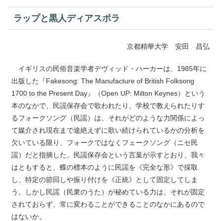
ラップと黒人ディアスポラ
京都精華大学 安田 昌弘
イギリスの民俗音楽学者デヴィッド・ハーカーは、1985年に
出版した『Fakesong: The Manufacture of British Folksong
1700 to the Present Day』（Open UP: Milton Keynes）という
本のなかで、民謡保存会で歌われたり、学校で教えられたりす
るフォークソング（民謡）は、それがどのような力関係によっ
て媒介され現在まで途絶えずに歌い続けられているかの分析を
欠いている限り、フォークではなくフェークソング（ニセ民
謡）だと指摘した。民謡保存会という言葉が示すとおり、我々
はともすると、蝶の標本のように民謡を《完全な形》で採取
し、特定の節回しや振り付けを《正統》として固定してしま
う。しかし民謡（民衆のうた）が秘めている力は、それが固定
されておらず、常に変わることができることのなかにあるので
はないか。