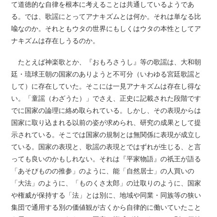
て道徳的な自律を根本に考えることは共通しているようであ
る。では、歌謡にとってアナキズムとは何か。それは単なる比
喩なのか。それともウタの世界にもしくはウタの本性としてア
ナキズムは存在しうるのか。
たとえば神楽歌とか、『おもろさうし』等の歌謡は、大和朝
廷・琉球王朝の国家のありようと不可分（いわゆる宮廷歌謡と
して）に存在していた。そこには一見アナキズムは存在し得な
い。「童謡（わざうた）」でさえ、正史に記載された段階です
でに国家の論理に絡め取られている。しかし、その表現からは
国家に取り込まれる以前の姿が求められ、研究の成果として提
示されている。そこでは国家の規制とは無関係に表現が成立し
ている。国家の表現と、歌謡の表現とではずれが生じる、と言
っても良いのかもしれない。それは『平家物語』の祇王が語る
「あそびものの推参」のように、能「自然居士」の人買いの
「大法」のように、「ものくさ太郎」の辻取りのように、国家
や権威が保持する「法」とは別に、地域や同業・同族等の狭い
集団で通用する別の価値観が古くから自律的に働いていたこと