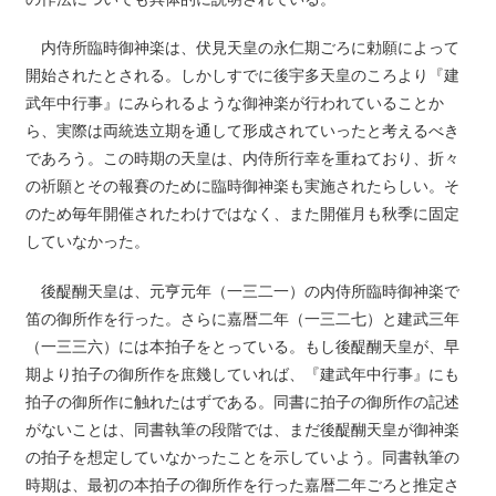
内侍所臨時御神楽は、伏見天皇の永仁期ごろに勅願によって
開始されたとされる。しかしすでに後宇多天皇のころより『建
武年中行事』にみられるような御神楽が行われていることか
ら、実際は両統迭立期を通して形成されていったと考えるべき
であろう。この時期の天皇は、内侍所行幸を重ねており、折々
の祈願とその報賽のために臨時御神楽も実施されたらしい。そ
のため毎年開催されたわけではなく、また開催月も秋季に固定
していなかった。
後醍醐天皇は、元亨元年（一三二一）の内侍所臨時御神楽で
笛の御所作を行った。さらに嘉暦二年（一三二七）と建武三年
（一三三六）には本拍子をとっている。もし後醍醐天皇が、早
期より拍子の御所作を庶幾していれば、『建武年中行事』にも
拍子の御所作に触れたはずである。同書に拍子の御所作の記述
がないことは、同書執筆の段階では、まだ後醍醐天皇が御神楽
の拍子を想定していなかったことを示していよう。同書執筆の
時期は、最初の本拍子の御所作を行った嘉暦二年ごろと推定さ