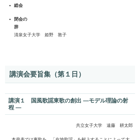
総会
閉会の
辞
清泉女子大学 姫野 敦子
講演会要旨集（第１日）
講演１ 国風歌謡東歌の創出 ―モデル理論の射
程 ―
共立女子大学 遠藤 耕太郎
本発表では東歌を、「在地歌謡」を献上することによって大