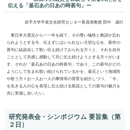
伝える「釜石あの日あの時甚句」ー
岩手大学平泉文化研究センター客員准教授 田中 成行
東日本大震災から一一年を経て、その尊い犠牲と教訓が忘れ
られようとする今、伝えずにはいられない大切な心を、新作の
甚句に結晶化して歌い伝え続けておられる方々と、それを自分
ごととして共感し感動して共に伝え続けようとする方々がいま
す。それが「釜石あの日あの時甚句」であり、この甚句がどの
ようにして生まれ歌い続けられているかを、釜石という地域性
や歌う方々お一人お一人の事情等の背景を紹介しつつ、「今」
を生きる人の心を表現し伝え続ける歌謡としての甚句の魅力を
共に実感し合いたい。
研究発表会・シンポジウム 要旨集（第
２日）