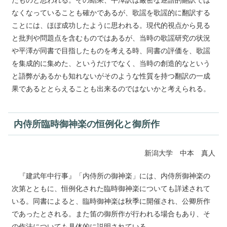
たものと思われる。その結果、平澤訳は厳密な逐語的翻訳では
なくなっていることも確かであるが、歌謡を歌謡的に翻訳する
ことには、ほぼ成功したように思われる。現代的視点から見る
と批判や問題点を含むものではあるが、当時の歌謡研究の状況
や平澤が同書で目指したものを考える時、同書の評価を、歌謡
を集成的に集めた、というだけでなく、当時の創造的なという
と語弊があるかも知れないがそのような性質を持つ翻訳の一成
果であるととらえることも出来るのではないかと考えられる。
内侍所臨時御神楽の恒例化と御所作
新潟大学 中本 真人
『建武年中行事』「内侍所の御神楽」には、内侍所御神楽の
次第とともに、恒例化された臨時御神楽についても詳述されて
いる。同書によると、臨時御神楽は秋季に開催され、公卿所作
であったとされる。また笛の御所作が行われる場合もあり、そ
の作法についても具体的に説明されている。