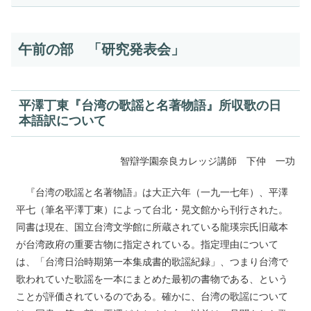
午前の部 「研究発表会」
平澤丁東『台湾の歌謡と名著物語』所収歌の日
本語訳について
智辯学園奈良カレッジ講師 下仲 一功
『台湾の歌謡と名著物語』は大正六年（一九一七年）、平澤
平七（筆名平澤丁東）によって台北・晃文館から刊行された。
同書は現在、国立台湾文学館に所蔵されている龍瑛宗氏旧蔵本
が台湾政府の重要古物に指定されている。指定理由について
は、「台湾日治時期第一本集成書的歌謡紀録」、つまり台湾で
歌われていた歌謡を一本にまとめた最初の書物である、という
ことが評価されているのである。確かに、台湾の歌謡について