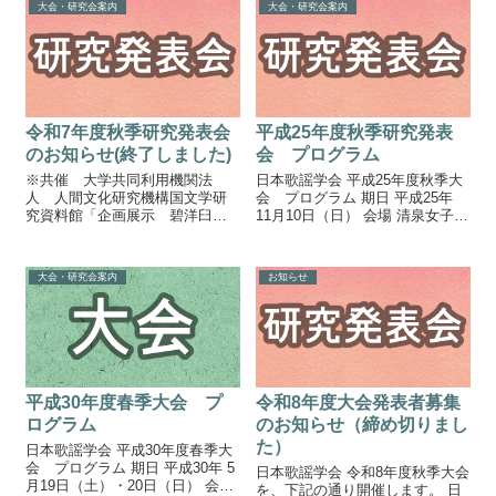
大会・研究会案内
大会・研究会案内
令和7年度秋季研究発表会
平成25年度秋季研究発表
のお知らせ(終了しました)
会 プログラム
※共催 大学共同利用機関法
日本歌謡学会 平成25年度秋季大
人 人間文化研究機構国文学研
会 プログラム 期日 平成25年
究資料館「企画展示 碧洋臼田
11月10日（日） 会場 清泉女子大
甚五郎のまなざし ― 和歌・
学 1号館4階140教室、142教室
物語・歌謡」（期間 令和7年10
（東京都品川区東五反田3-16-
月1日（水）～11月28日（金）土
21） 役員会 12:45～13:45 1
大会・研究会案内
お知らせ
日祝日・第四水曜日休館） ※今
号館4...
回は対面のみの開催です。オ...
平成30年度春季大会 プ
令和8年度大会発表者募集
ログラム
のお知らせ（締め切りまし
た）
日本歌謡学会 平成30年度春季大
会 プログラム 期日 平成30年 5
日本歌謡学会 令和8年度秋季大会
月19日（土）・20日（日） 会場
を、下記の通り開催します。 日