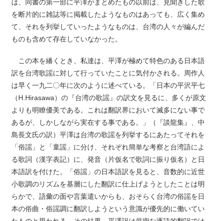
は、同書の第一部に平澤がまとめたもの以前は、見聞きした歌
を断片的に雑誌等に掲載したようなものはあっても、広く集め
て、それを列挙していったようなものは、台湾の人々が編んだ
ものも含めて存在していなかった。
この本を繙くとき、私達は、平澤が極めて特色のある日本語
訳を台湾歌謡に対して行っていたことに気付かされる。周作人
は早く一九二〇年に次のように述べている。「日本の平沢平七
（H.Hirasawa）の『台湾の歌謡』の訳文を見るに、多くが原文
よりも明瞭優美である。これは翻訳界において滅多にない事で
あるが、しかしながら実在する事である。」（『談龍集』、中
島長文氏の訳）平澤は台湾の歌謡を列挙するにあたってそれを
「俗謡」と「童謡」に分け、それぞれ簡単な考察と台湾語によ
る歌詞（漢字表記）に、発音（片仮名で歌詞に振り仮名）と日
本語訳を付けた。「俗謡」の日本語訳を見ると、音数的に近世
小歌調のリズムを基層にした翻訳に仕上げようとしたことは明
らかで、語彙の面や言葉遣いからも、おそらく台湾の俗謡を日
本の俗曲・俗謡調に翻訳しようという意識が優先的に働いてい