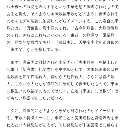
和王権への服従を表明するという中華思想の体現されたもので
あると捉え、そのような国風歌謡東歌がどのように創出される
のかをモデル理論に依拠しながらイメージする。この場合の東
歌とは、『万葉集』巻十四のそれ、『古今和歌集』大歌所御歌
のそれ、さらにこれらとかかわる「東遊」の歌詞や「風俗歌」
の、原型的な概念であり、『続日本紀』天平宝字七年正月条の
「東国楽」などを指している。
まず、唐帝国に冊封された南詔国が「夷中歌曲」を献上した
記事（『新唐書』礼楽志）をモデルとして、国風歌謡東歌は在
地歌謡を知る在地官人、都からの赴任官人、さらには都の歌
人、こういう人たちが徹底的に改変して創出したもので、東国
に根生いの歌謡そのものではなく、在地（東国）には根づくは
ずもない歌謡であったと述べる。
次に、具体的にどのような改変が施されたのかイメージす
る。東歌の特徴の一つに、季節ごとの労働過程と愛情表現を重
ねるという発想法があるが、同じ発想法が中国雲南省に暮らす