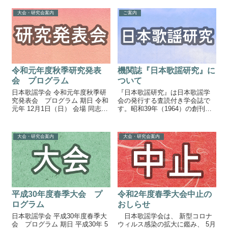
東之町16番1号) 図書館
号館4...
学術情報センター マルチメデ
大会・研究会案内
ご案内
ィアホール、3号館3...
令和元年度秋季研究発表
機関誌『日本歌謡研究』に
会 プログラム
ついて
日本歌謡学会 令和元年度秋季研
『日本歌謡研究』は日本歌謡学
究発表会 プログラム 期日 令和
会の発行する査読付き学会誌で
元年 12月1日（日） 会場 同志社
す。昭和39年（1964）の創刊以
大学 今出川キャンパス 良心
来、およそ１年に１冊のペース
館（京都市上京区今出川通り烏
で発行し続けています。購読に
丸東入） Googleマップ 所在地京
ついても随時受け付けておりま
大会・研究会案内
大会・研究会案内
都市上京区今出...
す。購読を希望される個人、機
関の担当者は、お手数ですが事
務局までお問い合わせくださ
い。
平成30年度春季大会 プ
令和2年度春季大会中止の
ログラム
おしらせ
日本歌謡学会 平成30年度春季大
日本歌謡学会は、 新型コロナ
会 プログラム 期日 平成30年 5
ウィルス感染の拡大に鑑み、 5月