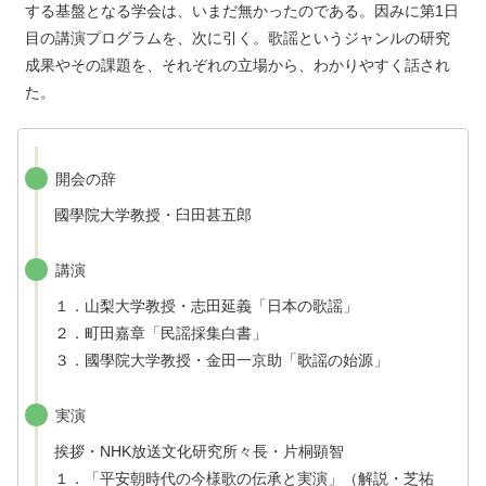
する基盤となる学会は、いまだ無かったのである。因みに第1日
目の講演プログラムを、次に引く。歌謡というジャンルの研究
成果やその課題を、それぞれの立場から、わかりやすく話され
た。
開会の辞
國學院大学教授・臼田甚五郎
講演
１．山梨大学教授・志田延義「日本の歌謡」
２．町田嘉章「民謡採集白書」
３．國學院大学教授・金田一京助「歌謡の始源」
実演
挨拶・NHK放送文化研究所々長・片桐顕智
１．「平安朝時代の今様歌の伝承と実演」（解説・芝祐