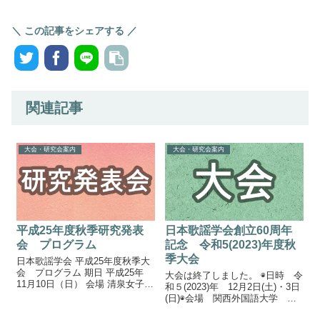
＼ この記事をシェアする ／
関連記事
大会・研究会案内
大会・研究会案内
平成25年度秋季研究発表
日本歌謡学会創立60周年
会 プログラム
記念 令和5(2023)年度秋
季大会
日本歌謡学会 平成25年度秋季大
会 プログラム 期日 平成25年
大会は終了しました。 ◉日時 令
11月10日（日） 会場 清泉女子大
和５(2023)年 12月2日(土)・3日
学 1号館4階140教室、142教室
(日)◉会場 関西外国語大学 中
（東京都品川区東五反田3-16-
宮キャンパス(大阪府枚方市中宮
21） 役員会 12:45～13:45 1