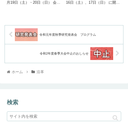
月19日（土）・20日（日） 会場
16日（土）、17日（日） に開催
杉野服飾大学（〒141-8652 品川
を予定していた令和2年度春季大
区上大崎4-6-19） 《第1日》5月
会の開催を、常任理事会での検
19日（土） 役員会 12:00...
討を経て中止することと決定い
たしました。 今後の行事日程
等については、また...
令和元年度秋季研究発表会 プログラム
令和2年度春季大会中止のおしらせ
ホーム
沿革
検索