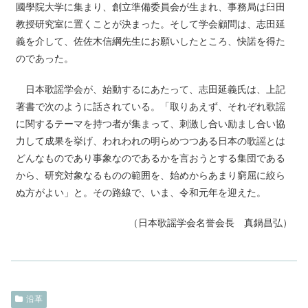
國學院大学に集まり、創立準備委員会が生まれ、事務局は臼田
教授研究室に置くことが決まった。そして学会顧問は、志田延
義を介して、佐佐木信綱先生にお願いしたところ、快諾を得た
のであった。
日本歌謡学会が、始動するにあたって、志田延義氏は、上記
著書で次のように話されている。「取りあえず、それぞれ歌謡
に関するテーマを持つ者が集まって、刺激し合い励まし合い協
力して成果を挙げ、われわれの明らめつつある日本の歌謡とは
どんなものであり事象なのであるかを言おうとする集団である
から、研究対象なるものの範囲を、始めからあまり窮屈に絞ら
ぬ方がよい」と。その路線で、いま、令和元年を迎えた。
（日本歌謡学会名誉会長 真鍋昌弘）
沿革