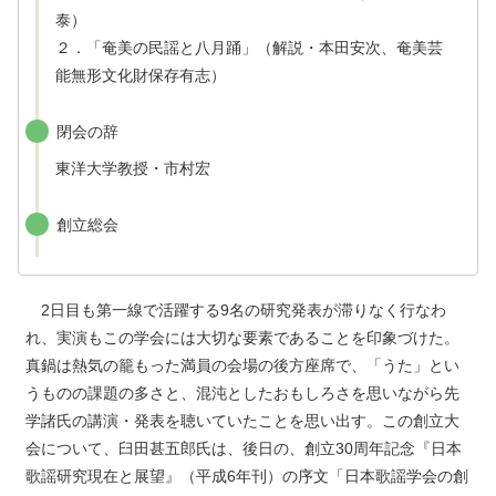
泰）
２．「奄美の民謡と八月踊」（解説・本田安次、奄美芸
能無形文化財保存有志）
閉会の辞
東洋大学教授・市村宏
創立総会
2日目も第一線で活躍する9名の研究発表が滞りなく行なわ
れ、実演もこの学会には大切な要素であることを印象づけた。
真鍋は熱気の籠もった満員の会場の後方座席で、「うた」とい
うものの課題の多さと、混沌としたおもしろさを思いながら先
学諸氏の講演・発表を聴いていたことを思い出す。この創立大
会について、臼田甚五郎氏は、後日の、創立30周年記念『日本
歌謡研究現在と展望』（平成6年刊）の序文「日本歌謡学会の創