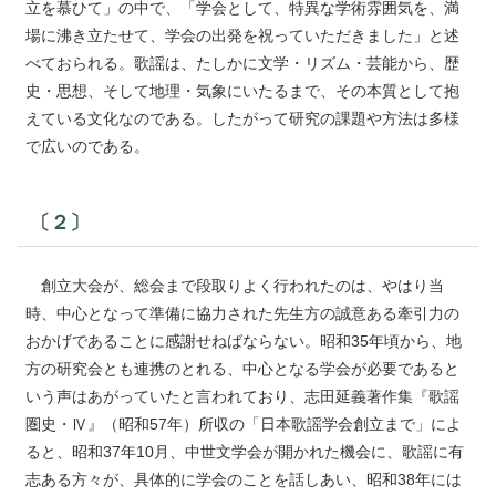
立を慕ひて」の中で、「学会として、特異な学術雰囲気を、満
場に沸き立たせて、学会の出発を祝っていただきました」と述
べておられる。歌謡は、たしかに文学・リズム・芸能から、歴
史・思想、そして地理・気象にいたるまで、その本質として抱
えている文化なのである。したがって研究の課題や方法は多様
で広いのである。
〔２〕
創立大会が、総会まで段取りよく行われたのは、やはり当
時、中心となって準備に協力された先生方の誠意ある牽引力の
おかげであることに感謝せねばならない。昭和35年頃から、地
方の研究会とも連携のとれる、中心となる学会が必要であると
いう声はあがっていたと言われており、志田延義著作集『歌謡
圏史・Ⅳ』（昭和57年）所収の「日本歌謡学会創立まで」によ
ると、昭和37年10月、中世文学会が開かれた機会に、歌謡に有
志ある方々が、具体的に学会のことを話しあい、昭和38年には