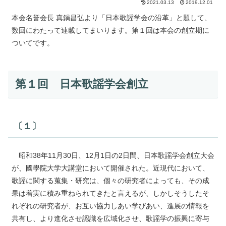
2021.03.13
2019.12.01
本会名誉会長 真鍋昌弘より「日本歌謡学会の沿革」と題して、
数回にわたって連載してまいります。第１回は本会の創立期に
ついてです。
第１回 日本歌謡学会創立
〔１〕
昭和38年11月30日、12月1日の2日間、日本歌謡学会創立大会
が、國學院大学大講堂において開催された。近現代において、
歌謡に関する蒐集・研究は、個々の研究者によっても、その成
果は着実に積み重ねられてきたと言えるが、しかしそうしたそ
れぞれの研究者が、お互い協力しあい学びあい、進展の情報を
共有し、より進化させ認識を広域化させ、歌謡学の振興に寄与